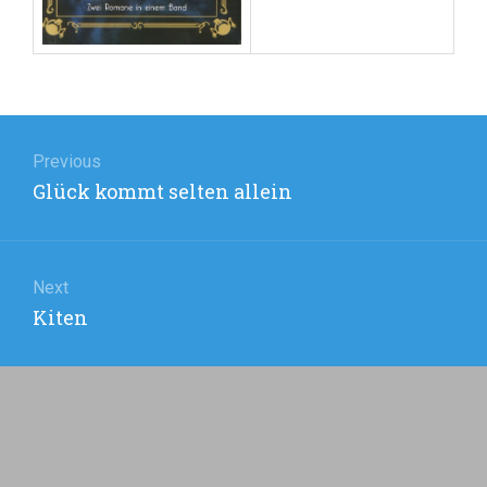
Beitragsnavigation
Previous
Previous
Glück kommt selten allein
post:
Next
Next
Kiten
post: