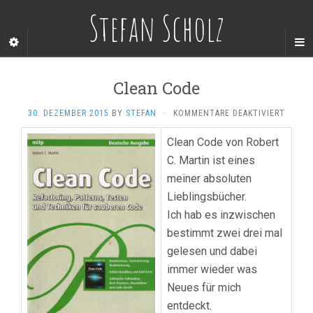
Stefan Scholz
Clean Code
FÜR
30. DEZEMBER 2015
BY
STEFAN
·
KOMMENTARE DEAKTIVIERT
CLEAN
CODE
Clean Code von Robert
C. Martin ist eines
meiner absoluten
Lieblingsbücher.
Ich hab es inzwischen
bestimmt zwei drei mal
gelesen und dabei
immer wieder was
Neues für mich
entdeckt.