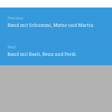
Beitragsnavigation
Previous
Previous
Band mit Schummi, Matze und Martin
post:
Next
Next
Band mit Basti, Renz und Ferdi
post: