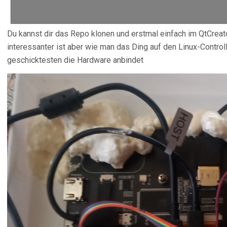
Du kannst dir das Repo klonen und erstmal einfach im QtCrea
interessanter ist aber wie man das Ding auf den Linux-Contr
geschicktesten die Hardware anbindet