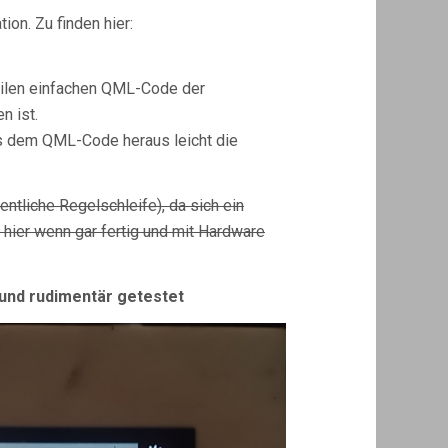
on. Zu finden hier:
eilen einfachen QML-Code der
n ist.
us dem QML-Code heraus leicht die
gentliche Regelschleife), da sich ein
b hier wenn gar fertig und mit Hardware
 und rudimentär getestet