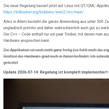
Die neue Regelung basiert jetzt auf Linux mit QT/QML-Applikati
https://bitbucket.org/bobbery/wwc2/src/main/
Alles in Allem besteht die ganze Anwendung aus unter 500 Z
unglaublich primitiv und daher wahrscheinlich auch gut zu warte
Der C++ – Code enthält nur ein paar Treiber, mit denen man a
Hardware ansprechen kann.
Die Applikation ist noch nicht ganz fertig (es fehlt noch die ei
Großteil der Hardware grad noch in Italien befindet. Ich schrei
getestet
Update 2026-07-14: Regelung ist komplett implementiert