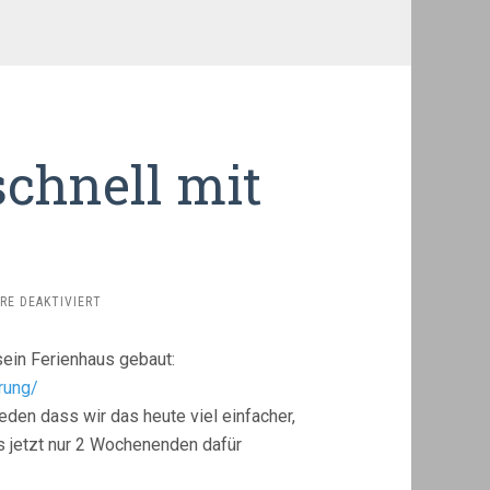
chnell mit
FÜR
E DEAKTIVIERT
REGELUNG
–
sein Ferienhaus gebaut:
MAL
SCHNELL
rung/
MIT
den dass wir das heute viel einfacher,
QML
is jetzt nur 2 Wochenenden dafür