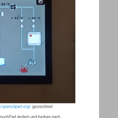
//openclipart.org/
gezeichnet
 TouchPad ändern und beiben nach