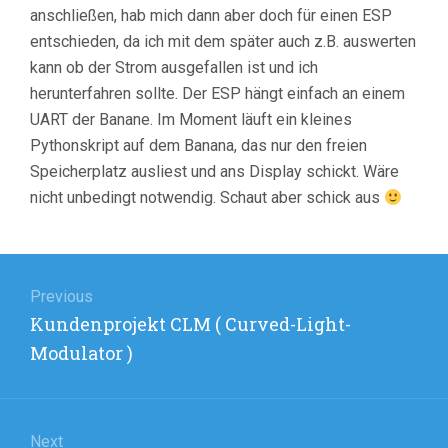
anschließen, hab mich dann aber doch für einen ESP
entschieden, da ich mit dem später auch z.B. auswerten
kann ob der Strom ausgefallen ist und ich
herunterfahren sollte. Der ESP hängt einfach an einem
UART der Banane. Im Moment läuft ein kleines
Pythonskript auf dem Banana, das nur den freien
Speicherplatz ausliest und ans Display schickt. Wäre
nicht unbedingt notwendig. Schaut aber schick aus
Beitragsnavigation
Previous
Previous
Kundenprojekt CLM ( Curved-Light-
post:
Modulator )
Next