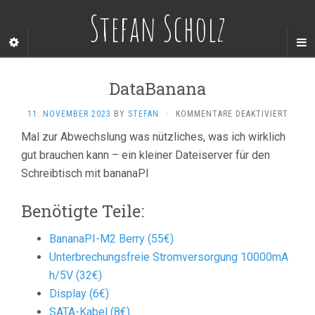
Stefan Scholz
DataBanana
FÜR
11. NOVEMBER 2023
BY
STEFAN
·
KOMMENTARE DEAKTIVIERT
DATAB
Mal zur Abwechslung was nützliches, was ich wirklich
gut brauchen kann – ein kleiner Dateiserver für den
Schreibtisch mit bananaPI
Benötigte Teile:
BananaPI-M2 Berry (55€)
Unterbrechungsfreie Stromversorgung 10000mA
h/5V (32€)
Display (6€)
SATA-Kabel (8€)