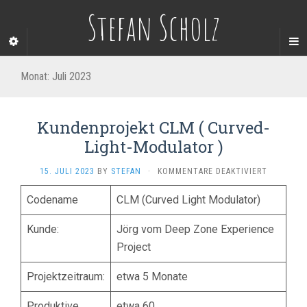
Stefan Scholz
Monat:
Juli 2023
Kundenprojekt CLM ( Curved-
Light-Modulator )
FÜR
15. JULI 2023
BY
STEFAN
·
KOMMENTARE DEAKTIVIERT
KUNDENP
CLM
Codename
CLM (Curved Light Modulator)
(
CURVED-
Kunde:
Jörg vom Deep Zone Experience
LIGHT-
Project
MODULAT
)
Projektzeitraum:
etwa 5 Monate
Produktive
etwa 60